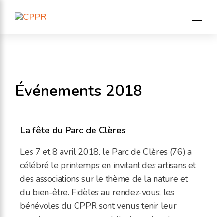
Aller
au
contenu
Accueil
Le Panda Roux
L’Association
Événements 2018
Nos Actions
Blog
La fête du Parc de Clères
Nous soutenir
Les 7 et 8 avril 2018, le Parc de Clères (76) a
Faire un don
célébré le printemps en invitant des artisans et
des associations sur le thème de la nature et
Contact
du bien-être. Fidèles au rendez-vous, les
bénévoles du CPPR sont venus tenir leur