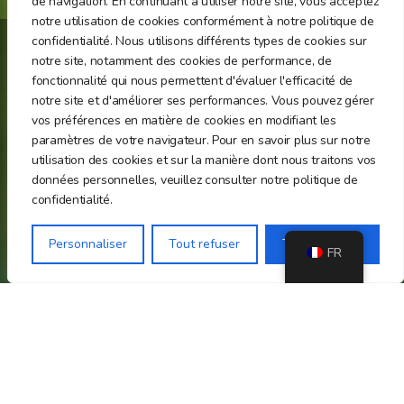
de navigation. En continuant à utiliser notre site, vous acceptez
notre utilisation de cookies conformément à notre politique de
confidentialité. Nous utilisons différents types de cookies sur
notre site, notamment des cookies de performance, de
fonctionnalité qui nous permettent d'évaluer l'efficacité de
Association loi 1901 de sensibilisation et de
notre site et d'améliorer ses performances. Vous pouvez gérer
protection du Panda Roux
vos préférences en matière de cookies en modifiant les
paramètres de votre navigateur. Pour en savoir plus sur notre
utilisation des cookies et sur la manière dont nous traitons vos
EN SAVOIR +
données personnelles, veuillez consulter notre politique de
confidentialité.
Nos partenaires
Personnaliser
Tout refuser
Tout accepter
FR
Rejoignez-nous sur les réseaux sociaux !