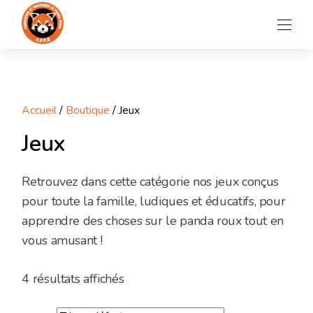
Aller
au
contenu
Accueil
Le Panda Roux
Accueil
/
Boutique
/ Jeux
L’Association
Jeux
Nos Actions
Blog
Retrouvez dans cette catégorie nos jeux conçus
pour toute la famille, ludiques et éducatifs, pour
Nous soutenir
apprendre des choses sur le panda roux tout en
Faire un don
vous amusant !
Contact
4 résultats affichés