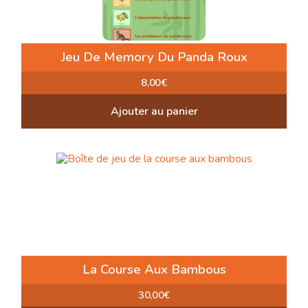
Jeu De Memory Du Panda Roux
8,00
€
Ajouter au panier
La Course Aux Bambous
30,00
€