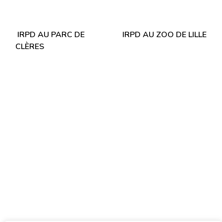
Navigation
IRPD AU PARC DE
IRPD AU ZOO DE LILLE
de
CLÈRES
l’article