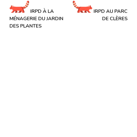
Navigation
de
IRPD À LA
IRPD AU PARC
l’article
MÉNAGERIE DU JARDIN
DE CLÈRES
DES PLANTES