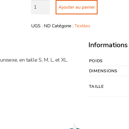
quantité de T-shirt CPPR 2024
Ajouter au panier
UGS :
ND
Catégorie :
Textiles
Informations
unisexe, en taille S, M, L, et XL.
POIDS
DIMENSIONS
TAILLE