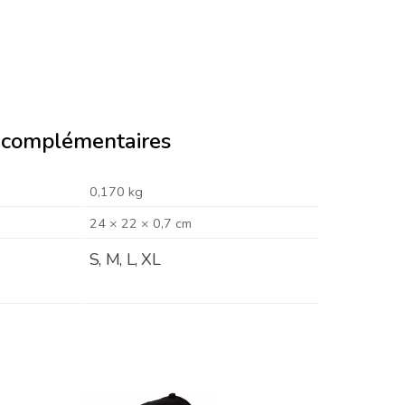
 complémentaires
0,170 kg
24 × 22 × 0,7 cm
S, M, L, XL