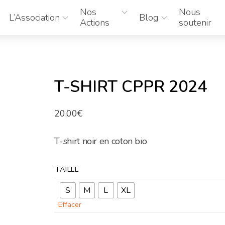
Nos
Nous
L’Association
Blog
Actions
soutenir
T-SHIRT CPPR 2024
20,00
€
T-shirt noir en coton bio
TAILLE
S
M
L
XL
Effacer