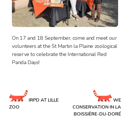
On 17 and 18 September, come and meet our
volunteers at the St Martin la Plaine zoological
reserve to celebrate the International Red
Panda Days!
Navigation
de
IRPD AT LILLE
WE
l’article
ZOO
CONSERVATION IN LA
BOISSIÈRE-DU-DORÉ